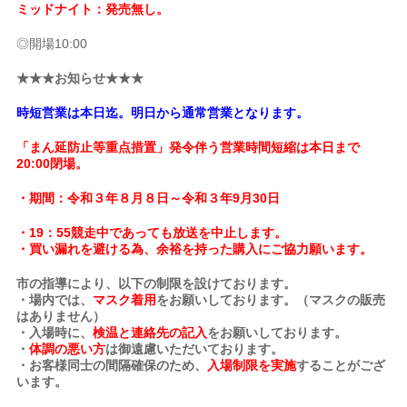
ミッドナイト：発売無し。
◎開場10:00
★★★お知らせ★★★
時短営業は本日迄。明日から通常営業となります。
「まん延防止等重点措置」発令伴う営業時間短縮は本日まで
20:00閉場。
・期間：令和３年８月８日～令和３年9月30日
・19：55競走中であっても放送を中止します。
・買い漏れを避ける為、余裕を持った購入にご協力願います。
市の指導により、以下の制限を設けております。
・場内では、
マスク着用
をお願いしております。（マスクの販売
はありません）
・入場時に、
検温と連絡先の記入
をお願いしております。
・
体調の悪い方
は御遠慮いただいております。
・お客様同士の間隔確保のため、
入場制限を実施
することがござ
います。