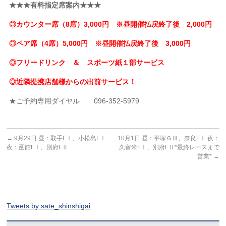
★★★有料指定席案内★★★
◎カウンター席（8席）3,000円 ※昼開催払戻終了後 2,000円
◎ペア席（4席）5,000円 ※昼開催払戻終了後 3,000円
◎フリードリンク ＆ スポーツ紙１部サービス
◎近隣提携店舗様からの出前サービス！
★ご予約専用ダイヤル 096-352-5979
←
9月29日 昼：取手FⅠ、小松島FⅠ
10月1日 昼：平塚ＧⅢ、奈良FⅠ 夜：
夜：函館FⅠ、別府FⅡ
久留米FⅠ、別府FⅡ*最終レースまで
営業*
→
Tweets by sate_shinshigai