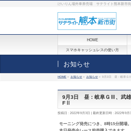
けいりん場外車券売場 サテライト熊本新市
HOME
スマホキャッシュレスの使い方
お知らせ
HOME
»
お知らせ
»
お知らせ
»
9月3日 昼：岐阜Ｇ
9月3日 昼：岐阜ＧⅢ、武
FⅡ
投稿日 : 2022年9月3日
最終更新日時 : 2022年9月
モーニング発売につき、8時15分開場
本日発売全レース前売購入できます。