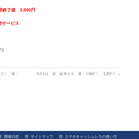
終了後 3,000円
部サービス
！
79
ング） 夜：
9月4日 昼：岐阜ＧⅢ 夜：川崎FⅠ、玉野FⅡ
→
開催日程
サイトマップ
スマホキャッシュレスの使い方