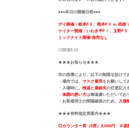
●●●本日の開催日程●●●
デイ開催：岐阜FⅡ、熊本FⅡ in 武
ナイター開催：いわき平FⅠ、玉野FⅡ
ミッドナイト開催:発売なし
◎開場8:15
★★★お知らせ★★★
市の指導により、以下の制限を設けて
・場内では、
マスク着用
をお願いして
・入場時に、
検温と連絡先
の任意記入
・
体調の悪い方
は御遠慮いただいてお
・お客様同士の間隔確保のため、
入場
★★★有料指定席案内★★★
◎カウンター席（8席）3,000円 ※昼