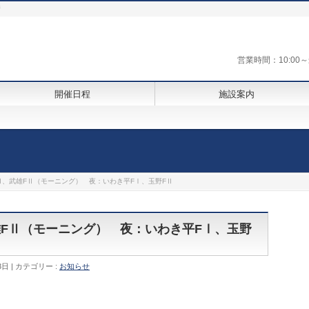
街
営業時間：10:0
開催日程
施設案内
Ⅲ、武雄FⅡ（モーニング） 夜：いわき平FⅠ、玉野FⅡ
雄FⅡ（モーニング） 夜：いわき平FⅠ、玉野
3日
カテゴリー :
お知らせ
。