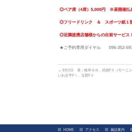
◎ペア席（4席）5,000円 ※昼開催払戻
◎フリードリンク ＆ スポーツ紙１
◎近隣提携店舗様からの出前サービス
★ご予約専用ダイヤル 096-352-59
←
9月2日 昼：岐阜ＧⅢ、武雄FⅡ（モーニ
いわき平FⅠ、玉野FⅡ
HOME
アクセス
施設案内