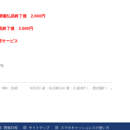
開催払戻終了後 2,000円
終了後 3,000円
部サービス
！
79
Ⅰ MN：別府
9月3日 昼：向日町GⅢ 夜：久留米FⅠ、西武園FⅠ
→
開催日程
サイトマップ
スマホキャッシュレスの使い方