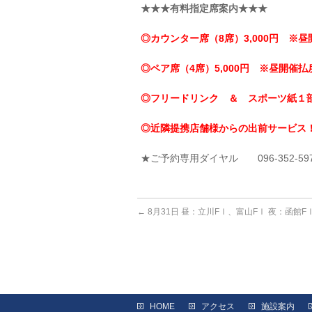
★★★有料指定席案内★★★
◎カウンター席（8席）3,000円 ※昼
◎ペア席（4席）5,000円 ※昼開催払戻
◎フリードリンク ＆ スポーツ紙１
◎近隣提携店舗様からの出前サービス
★ご予約専用ダイヤル 096-352-59
←
8月31日 昼：立川FⅠ、富山FⅠ 夜：函館F
HOME
アクセス
施設案内