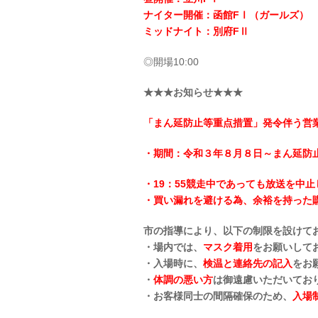
ナイター開催：函館FⅠ（ガールズ）
ミッドナイト：別府FⅡ
◎開場10:00
★★★お知らせ★★★
「まん延防止等重点措置」発令伴う営業
・期間：令和３年８月８日～まん延防
・19：55競走中であっても放送を中
・買い漏れを避ける為、余裕を持った
市の指導により、以下の制限を設けて
・場内では、
マスク着用
をお願いして
・入場時に、
検温と連絡先の記入
をお
・
体調の悪い方
は御遠慮いただいてお
・お客様同士の間隔確保のため、
入場