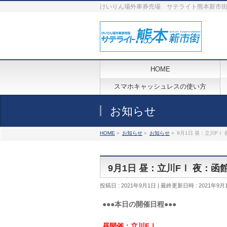
けいりん場外車券売場 サテライト熊本新市
HOME
スマホキャッシュレスの使い方
お知らせ
HOME
»
お知らせ
»
お知らせ
»
9月1日 昼：立川FⅠ 
9月1日 昼：立川FⅠ 夜：函
投稿日 : 2021年9月1日
最終更新日時 : 2021年9月
●●●本日の開催日程●●●
昼開催：立川FⅠ