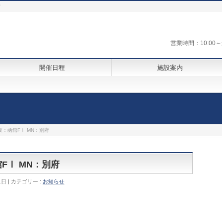
街
営業時間：10:0
開催日程
施設案内
夜：函館FⅠ MN：別府
館FⅠ MN：別府
1日
カテゴリー :
お知らせ