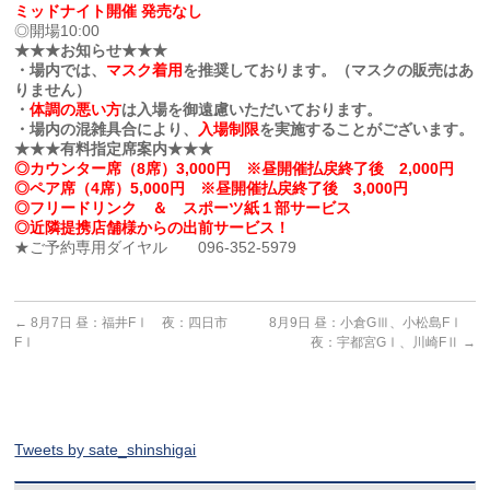
ミッドナイト開催 発売なし
◎開場10:00
★★★お知らせ★★★
・場内では、
マスク着用
を推奨しております。（マスクの販売はあ
りません）
・
体調の悪い方
は入場を御遠慮いただいております。
・場内の混雑具合により、
入場制限
を実施することがございます。
★★★有料指定席案内★★★
◎カウンター席（8席）3,000円 ※昼開催払戻終了後 2,000円
◎ペア席（4席）5,000円 ※昼開催払戻終了後 3,000円
◎フリードリンク ＆ スポーツ紙１部サービス
◎近隣提携店舗様からの出前サービス！
★ご予約専用ダイヤル 096-352-5979
←
8月7日 昼：福井FⅠ 夜：四日市
8月9日 昼：小倉GⅢ、小松島FⅠ
FⅠ
夜：宇都宮GⅠ、川崎FⅡ
→
Tweets by sate_shinshigai