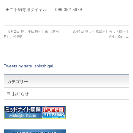
★ご予約専用ダイヤル 096-352-5979
←
8月2日 昼：小田原FⅠ 夜：別府
8月4日 昼：小松島FⅠ 夜：別府FⅠ
FⅠ、松阪FⅠ
MN：松山
→
Tweets by sate_shinshigai
カテゴリー
お知らせ