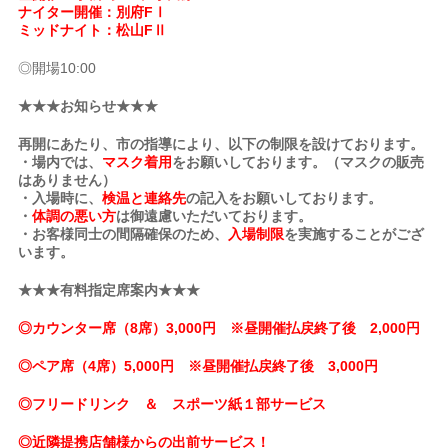
ナイター開催：別府FⅠ
ミッドナイト：松山FⅡ
◎開場10:00
★★★お知らせ★★★
再開にあたり、市の指導により、以下の制限を設けております。
・場内では、
マスク着用
をお願いしております。（マスクの販売
はありません）
・入場時に、
検温と連絡先
の記入をお願いしております。
・
体調の悪い方
は御遠慮いただいております。
・お客様同士の間隔確保のため、
入場制限
を実施することがござ
います。
★★★有料指定席案内★★★
◎カウンター席（8席）3,000円 ※昼開催払戻終了後 2,000円
◎ペア席（4席）5,000円 ※昼開催払戻終了後 3,000円
◎フリードリンク ＆ スポーツ紙１部サービス
◎近隣提携店舗様からの出前サービス！