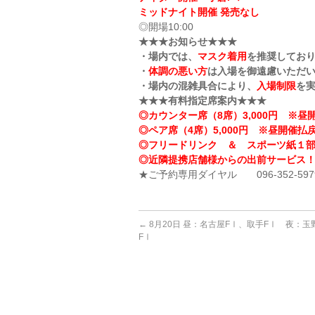
ミッドナイト開催 発売なし
◎開場10:00
★★★お知らせ★★★
・場内では、
マスク着用
を推奨してお
・
体調の悪い方
は入場を御遠慮いただ
・場内の混雑具合により、
入場制限
を
★★★有料指定席案内★★★
◎カウンター席（8席）3,000円 ※昼開
◎ペア席（4席）5,000円 ※昼開催払戻
◎フリードリンク ＆ スポーツ紙１
◎近隣提携店舗様からの出前サービス
★ご予約専用ダイヤル 096-352-597
←
8月20日 昼：名古屋FⅠ、取手FⅠ 夜：玉
FⅠ