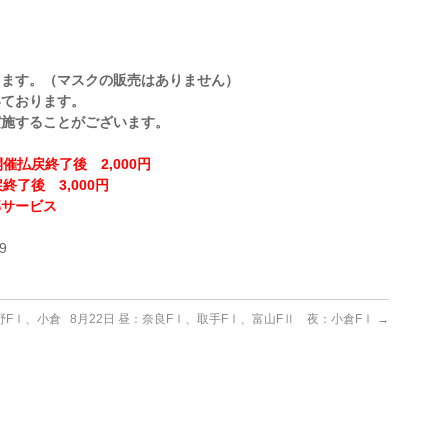
ります。（マスクの販売はありません）
いております。
実施することがございます。
催払戻終了後 2,000円
終了後 3,000円
部サービス
！
9
野FⅠ、小倉
8月22日 昼：奈良FⅠ、取手FⅠ、富山FⅡ 夜：小倉FⅠ
→