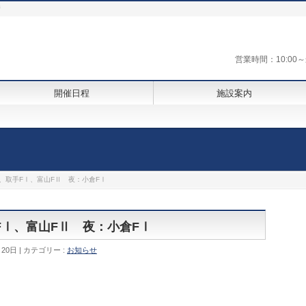
街
営業時間：10:0
開催日程
施設案内
Ⅰ、取手FⅠ、富山FⅡ 夜：小倉FⅠ
手FⅠ、富山FⅡ 夜：小倉FⅠ
月20日
カテゴリー :
お知らせ