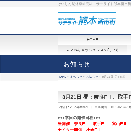
けいりん場外車券売場 サテライト熊本新市
HOME
スマホキャッシュレスの使い方
お知らせ
HOME
»
お知らせ
»
お知らせ
»
8月21日 昼：奈良F
8月21日 昼：奈良FⅠ、取
投稿日 : 2025年8月21日
最終更新日時 : 2025年8
●●●本日の開催日程●●●
昼開催 奈良FⅠ、取手FⅠ、富山FⅡ
ナイター開催 小倉FⅠ