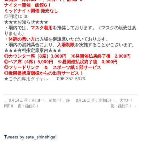
ナイター開催 函館GⅠ
ミッドナイト開催 発売なし
◎開場10:00
★★★お知らせ★★★
・場内では、
マスク着用
を推奨しております。（マスクの販売はあ
りません）
・
体調の悪い方
は入場を御遠慮いただいております。
・場内の混雑具合により、
入場制限
を実施することがございます。
★★★有料指定席案内★★★
◎カウンター席（8席）3,000円 ※昼開催払戻終了後 2,000円
◎ペア席（4席）5,000円 ※昼開催払戻終了後 3,000円
◎フリードリンク ＆ スポーツ紙１部サービス
◎近隣提携店舗様からの出前サービス！
★ご予約専用ダイヤル 096-352-5979
←
8月14日 昼：富山FⅠ、前橋FⅠ、静
8月16日 昼：岸和田FⅠ、大宮FⅠ
岡FⅡ 夜：函館GⅠ
夜：函館GⅠ
→
Tweets by sate_shinshigai