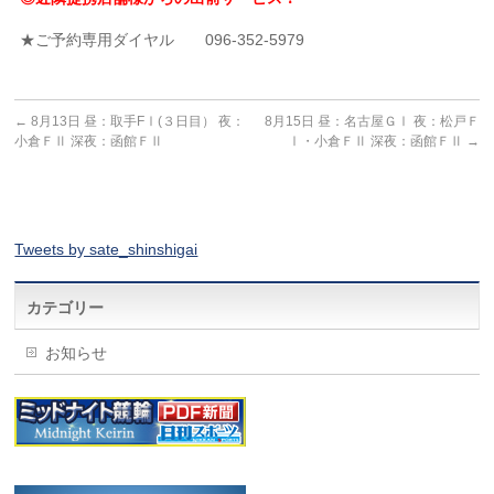
★ご予約専用ダイヤル 096-352-5979
←
8月13日 昼：取手FⅠ(３日目） 夜：
8月15日 昼：名古屋ＧⅠ 夜：松戸Ｆ
小倉ＦⅡ 深夜：函館ＦⅡ
Ⅰ・小倉ＦⅡ 深夜：函館ＦⅡ
→
Tweets by sate_shinshigai
カテゴリー
お知らせ