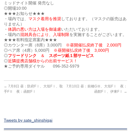
ミッドナイト開催 発売なし
◎開場10:00
★★★お知らせ★★★
・場内では、
マスク着用を推奨
しております。（マスクの販売はあ
りません）
・
体調の悪い方は入場を御遠慮
いただいております。
・場内の
混雑具合により、入場制限
を実施することがございます。
★★★有料指定席案内★★★
◎カウンター席（8席）3,000円
※昼開催払戻終了後 2,000円
◎ペア席（4席）5,000円
※昼開催払戻終了後 3,000円
◎
フリードリンク
＆
スポーツ紙１部サービス
◎
近隣提携店舗様からの出前サービス！
★ご予約専用ダイヤル 096-352-5979
←
7月8日 昼：防府FⅠ、大垣FⅠ、取
7月10日 昼：前橋GⅢ、大垣FⅠ 夜：
手FⅡ 夜：函館FⅠ
函館FⅠ、伊東FⅠ
→
Tweets by sate_shinshigai