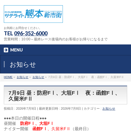
お気軽にお問合せください。
TEL
096-352-6000
営業時間：10:00～最終レース後場内のお客様がお帰りになるまで
MENU
お知らせ
HOME
»
お知らせ
»
お知らせ
»
7月9日 昼：防府FⅠ、大垣FⅠ 夜：函館FⅠ、久留米FⅡ
7月9日 昼：防府FⅠ、大垣FⅠ 夜：函館FⅠ、
久留米FⅡ
投稿日 : 2026年7月9日
最終更新日時 : 2026年7月8日
カテゴリー :
お知らせ
●●●本日の開催日程●●●
昼開催
防府FⅠ、大垣FⅠ
ナイター開催
函館FⅠ
、久留米FⅡ
（最終日）