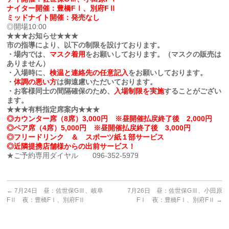
ナイター開催：豊橋FⅠ、別府FⅡ
ミッドナイト開催：発売なし
◎開場10:00
★★★お知らせ★★★
市の指導により、以下の制限を設けております。
・場内では、
マスク着用
をお願いしております。（マスクの販売は
ありません）
・入場時に、
検温と連絡先の任意記入
をお願いしております。
・
体調の悪い方
は御遠慮いただいております。
・お客様同士の間隔確保のため、
入場制限を実施
することがござい
ます。
★★★有料指定席案内★★★
◎カウンター席（8席）3,000円 ※昼開催払戻終了後 2,000円
◎ペア席（4席）5,000円 ※昼開催払戻終了後 3,000円
◎フリードリンク ＆ スポーツ紙１部サービス
◎近隣提携店舗様からの出前サービス！
★ご予約専用ダイヤル 096-352-5979
←
7月24日 昼：佐世保GⅢ、岐阜
7月26日 昼：佐世保GⅢ、小田原
FⅡ 夜：豊橋FⅠ、別府FⅡ
FⅠ 夜：豊橋FⅠ、別府FⅡ
→