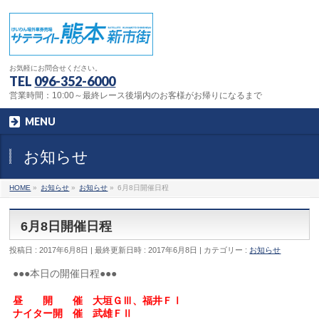
お気軽にお問合せください。
TEL
096-352-6000
営業時間：10:00～最終レース後場内のお客様がお帰りになるまで
MENU
お知らせ
HOME
»
お知らせ
»
お知らせ
»
6月8日開催日程
6月8日開催日程
投稿日 : 2017年6月8日
最終更新日時 : 2017年6月8日
カテゴリー :
お知らせ
●●●本日の開催日程●●●
昼 開 催 大垣ＧⅢ、福井ＦⅠ
ナイター開 催 武雄ＦⅡ