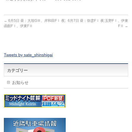
←
6月5日 昼：大垣GⅢ、岸和田FⅠ 夜:
6月7日 昼：弥彦FⅠ 夜:玉野FⅠ、伊東
函館FⅠ、伊東FⅡ
FⅡ
→
Tweets by sate_shinshigai
カテゴリー
お知らせ