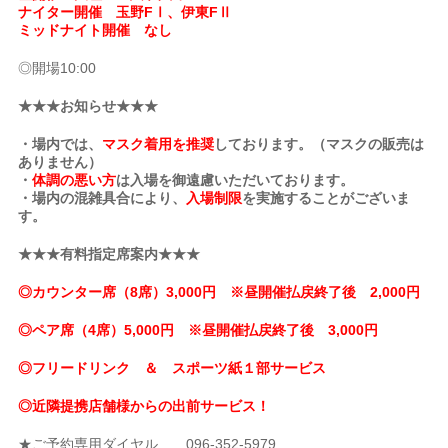
ナイター開催 玉野FⅠ、伊東FⅡ
ミッドナイト開催 なし
◎開場10:00
★★★お知らせ★★★
・場内では、
マスク着用を推奨
しております。（マスクの販売は
ありません）
・
体調の悪い方
は入場を御遠慮いただいております。
・場内の混雑具合により、
入場制限
を実施することがございま
す。
★★★有料指定席案内★★★
◎カウンター席（8席）3,000円 ※昼開催払戻終了後 2,000円
◎ペア席（4席）5,000円 ※昼開催払戻終了後 3,000円
◎フリードリンク ＆ スポーツ紙１部サービス
◎近隣提携店舗様からの出前サービス！
★ご予約専用ダイヤル 096-352-5979