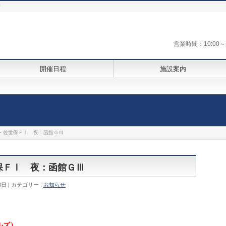
街
営業時間：10:0
開催日程
施設案内
Ⅰ・佐世保ＦⅠ 夜：函館ＧⅢ
世保ＦⅠ 夜：函館ＧⅢ
3日
カテゴリー :
お知らせ
ルズ）