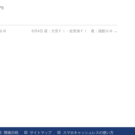
79
ＧⅢ
6月4日 昼：大宮ＦⅠ・佐世保ＦⅠ 夜：函館ＧⅢ
→
開催日程
サイトマップ
スマホキャッシュレスの使い方