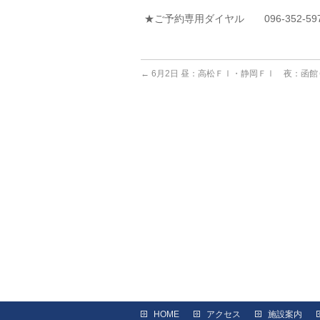
★ご予約専用ダイヤル 096-352-59
←
6月2日 昼：高松ＦⅠ・静岡ＦⅠ 夜：函館
HOME
アクセス
施設案内