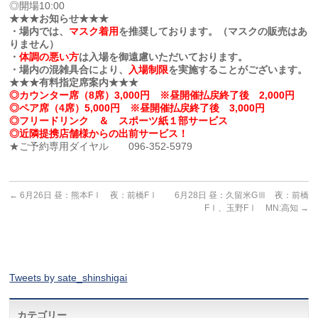
◎開場10:00
★★★お知らせ★★★
・場内では、
マスク着用
を推奨しております。（マスクの販売はあ
りません）
・
体調の悪い方
は入場を御遠慮いただいております。
・場内の混雑具合により、
入場制限
を実施することがございます。
★★★有料指定席案内★★★
◎カウンター席（8席）3,000円 ※昼開催払戻終了後 2,000円
◎ペア席（4席）5,000円 ※昼開催払戻終了後 3,000円
◎フリードリンク ＆ スポーツ紙１部サービス
◎近隣提携店舗様からの出前サービス！
★ご予約専用ダイヤル 096-352-5979
←
6月26日 昼：熊本FⅠ 夜：前橋FⅠ
6月28日 昼：久留米GⅢ 夜：前橋
FⅠ、玉野FⅠ MN:高知
→
Tweets by sate_shinshigai
カテゴリー