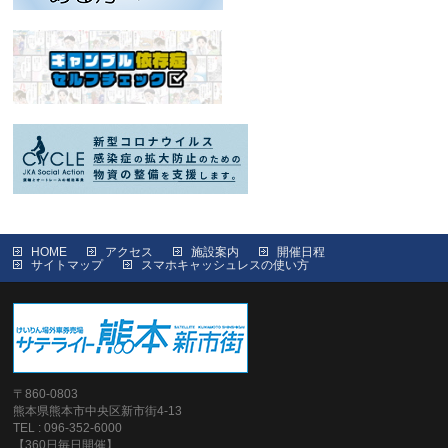
HOME
アクセス
施設案内
開催日程
サイトマップ
スマホキャッシュレスの使い方
〒860-0803
熊本県熊本市中央区新市街4-13
TEL : 096-352-6000
【360日毎日開催】