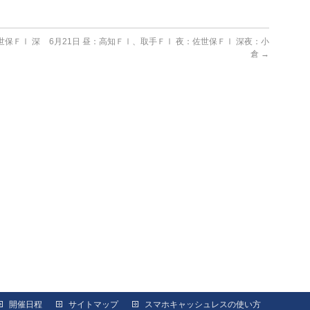
世保ＦⅠ 深
6月21日 昼：高知ＦⅠ、取手ＦⅠ 夜：佐世保ＦⅠ 深夜：小
倉
→
開催日程
サイトマップ
スマホキャッシュレスの使い方