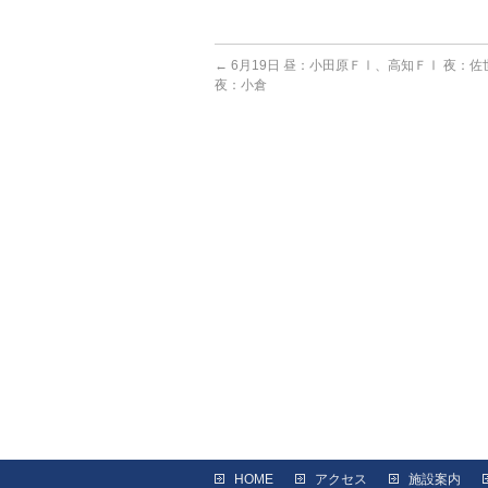
←
6月19日 昼：小田原ＦⅠ、高知ＦⅠ 夜：佐
夜：小倉
HOME
アクセス
施設案内