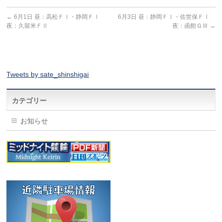
←
6月1日 昼：高松ＦⅠ・静岡ＦⅠ
6月3日 昼：静岡ＦⅠ・佐世保ＦⅠ
夜：久留米ＦⅡ
夜：函館ＧⅢ
→
Tweets by sate_shinshigai
カテゴリー
お知らせ