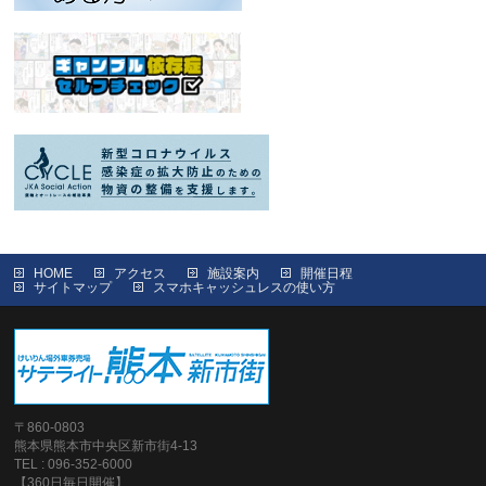
HOME
アクセス
施設案内
開催日程
サイトマップ
スマホキャッシュレスの使い方
〒860-0803
熊本県熊本市中央区新市街4-13
TEL : 096-352-6000
【360日毎日開催】