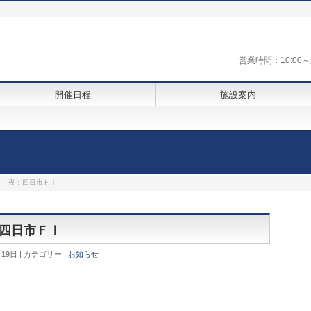
街
営業時間：10:0
開催日程
施設案内
ＦⅠ 夜：四日市ＦⅠ
：四日市ＦⅠ
月19日
カテゴリー :
お知らせ