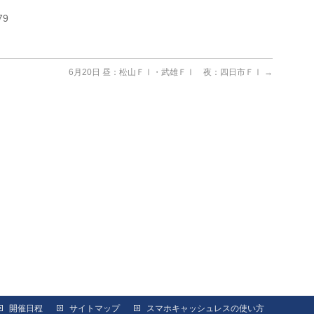
79
6月20日 昼：松山ＦⅠ・武雄ＦⅠ 夜：四日市ＦⅠ
→
開催日程
サイトマップ
スマホキャッシュレスの使い方