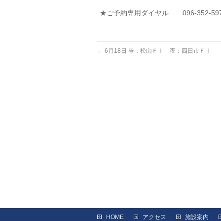
★ご予約専用ダイヤル 096-352-59
←
6月18日 昼：松山ＦⅠ 夜：四日市ＦⅠ
HOME
アクセス
施設案内