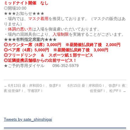
ミッドナイト開催 なし
◎開場10:00
★★★お知らせ★★★
・場内では、
マスク着用
を推奨しております。（マスクの販売はあ
りません）
・
体調の悪い方
は入場を御遠慮いただいております。
・場内の混雑具合により、
入場制限
を実施することがございます。
★★★有料指定席案内★★★
◎カウンター席（8席）3,000円 ※昼開催払戻終了後 2,000円
◎ペア席（4席）5,000円 ※昼開催払戻終了後 3,000円
◎フリードリンク ＆ スポーツ紙１部サービス
◎近隣提携店舗様からの出前サービス！
★ご予約専用ダイヤル 096-352-5979
←
6月13日 昼：岸和田GⅠ、弥彦FⅡ
6月15日 昼：岸和田GⅠ、弥彦FⅡ 夜:
夜:佐世保FⅠ、宇都宮FⅠ
佐世保FⅠ、松戸FⅡ
→
Tweets by sate_shinshigai