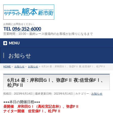
お気軽にお問合せください。
TEL
096-352-6000
営業時間：10:00～最終レース後場内のお客様がお帰りになるまで
MENU
お知らせ
HOME
»
お知らせ
»
お知らせ
»
6月14 昼：岸和田GⅠ、弥彦FⅡ 夜:佐世保FⅠ、松戸FⅡ
6月14 昼：岸和田GⅠ、弥彦FⅡ 夜:佐世保FⅠ、
松戸FⅡ
投稿日 : 2023年6月14日
最終更新日時 : 2023年6月14日
カテゴリー :
お知らせ
●●●本日の開催日程●●●
昼開催 岸和田GⅠ（高松宮記念杯）、弥彦FⅡ
ナイター開催 佐世保FⅠ、松戸FⅡ