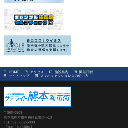
HOME
アクセス
施設案内
開催日程
サイトマップ
スマホキャッシュレスの使い方
〒860-0803
熊本県熊本市中央区新市街4-13
TEL : 096-352-6000
【360日毎日開催】