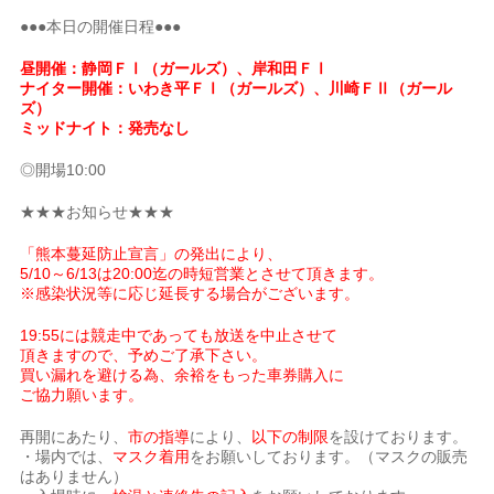
●●●本日の開催日程●●●
昼開催：静岡ＦⅠ（ガールズ）、岸和田ＦⅠ
ナイター開催：いわき平ＦⅠ（ガールズ）、川崎ＦⅡ（ガール
ズ）
ミッドナイト：発売なし
◎開場10:00
★★★お知らせ★★★
「熊本蔓延防止宣言」の発出により、
5/10～6/13は20:00迄の時短営業とさせて頂きます。
※感染状況等に応じ延長する場合がございます。
19:55には競走中であっても放送を中止させて
頂きますので、予めご了承下さい。
買い漏れを避ける為、余裕をもった車券購入に
ご協力願います。
再開にあたり、
市の指導
により、
以下の制限
を設けております。
・場内では、
マスク着用
をお願いしております。（マスクの販売
はありません）