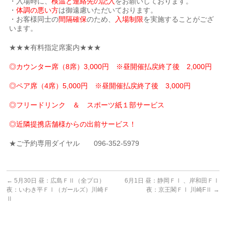
・入場時に、
検温と連絡先の記入
をお願いしております。
・
体調の悪い方
は御遠慮いただいております。
・お客様同士の
間隔確保
のため、
入場制限
を実施することがござ
います。
★★★有料指定席案内★★★
◎カウンター席（8席）3,000円 ※昼開催払戻終了後 2,000円
◎ペア席（4席）5,000円 ※昼開催払戻終了後 3,000円
◎フリードリンク ＆ スポーツ紙１部サービス
◎近隣提携店舗様からの出前サービス！
★ご予約専用ダイヤル 096-352-5979
←
5月30日 昼：広島ＦⅡ（全プロ）
6月1日 昼：静岡ＦⅠ 、岸和田ＦⅠ
夜：いわき平ＦⅠ（ガールズ）川崎Ｆ
夜：京王閣ＦⅠ 川崎FⅡ
→
Ⅱ