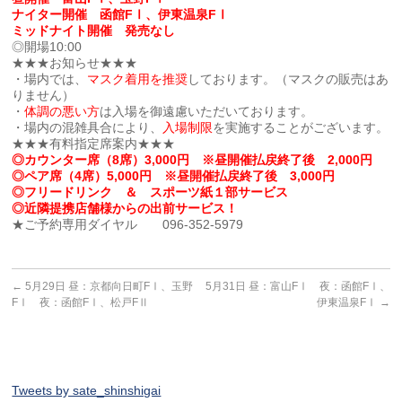
ナイター開催 函館FⅠ、伊東温泉FⅠ
ミッドナイト開催 発売なし
◎開場10:00
★★★お知らせ★★★
・場内では、
マスク着用を推奨
しております。（マスクの販売はあ
りません）
・
体調の悪い方
は入場を御遠慮いただいております。
・場内の混雑具合により、
入場制限
を実施することがございます。
★★★有料指定席案内★★★
◎カウンター席（8席）3,000円 ※昼開催払戻終了後 2,000円
◎ペア席（4席）5,000円 ※昼開催払戻終了後 3,000円
◎フリードリンク ＆ スポーツ紙１部サービス
◎近隣提携店舗様からの出前サービス！
★ご予約専用ダイヤル 096-352-5979
←
5月29日 昼：京都向日町FⅠ、玉野
5月31日 昼：富山FⅠ 夜：函館FⅠ、
FⅠ 夜：函館FⅠ、松戸FⅡ
伊東温泉FⅠ
→
Tweets by sate_shinshigai