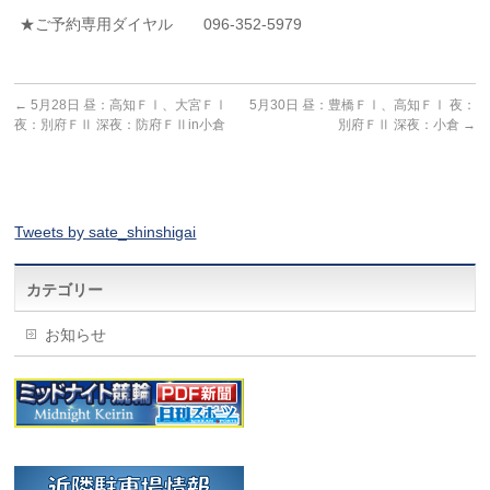
★ご予約専用ダイヤル 096-352-5979
←
5月28日 昼：高知ＦⅠ、大宮ＦⅠ
5月30日 昼：豊橋ＦⅠ、高知ＦⅠ 夜：
夜：別府ＦⅡ 深夜：防府ＦⅡin小倉
別府ＦⅡ 深夜：小倉
→
Tweets by sate_shinshigai
カテゴリー
お知らせ