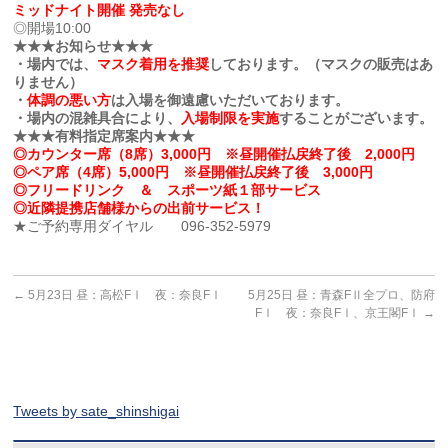
ミッドナイト開催 発売なし
◎開場10:00
★★★お知らせ★★★
・場内では、
マスク着用を推奨
しております。（マスクの販売はあ
りません）
・
体調の悪い方
は入場を御遠慮いただいております。
・場内の混雑具合により、
入場制限を実施
することがございます。
★★★有料指定席案内★★★
◎カウンター席（8席）3,000円 ※昼開催払戻終了後 2,000円
◎ペア席（4席）5,000円 ※昼開催払戻終了後 3,000円
◎フリードリンク ＆ スポーツ紙１部サービス
◎近隣提携店舗様からの出前サービス！
★ご予約専用ダイヤル 096-352-5979
←
5月23日 昼：高松FⅠ 夜：奈良FⅠ
5月25日 昼：青森FⅡ全プロ、防府
FⅠ 夜：奈良FⅠ、京王閣FⅠ
→
Tweets by sate_shinshigai