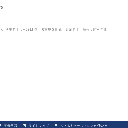
79
：いわき平ＦⅠ
5月19日 昼：名古屋ＧⅢ 夜：別府ＦⅠ 深夜：防府ＦⅡ
→
開催日程
サイトマップ
スマホキャッシュレスの使い方