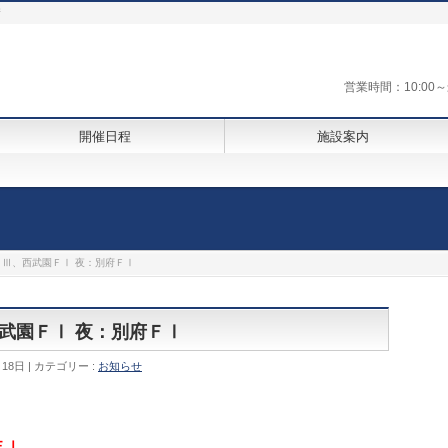
街
営業時間：10:0
開催日程
施設案内
ＧⅢ、西武園ＦⅠ 夜：別府ＦⅠ
西武園ＦⅠ 夜：別府ＦⅠ
月18日
カテゴリー :
お知らせ
ＦⅠ