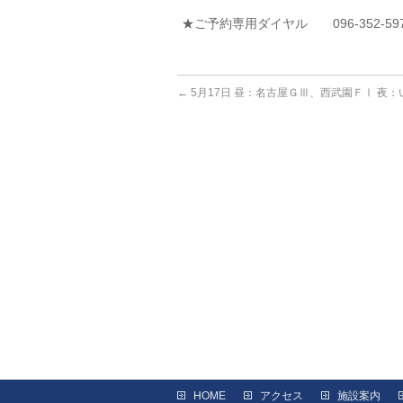
★ご予約専用ダイヤル 096-352-59
←
5月17日 昼：名古屋ＧⅢ、西武園ＦⅠ 夜
HOME
アクセス
施設案内