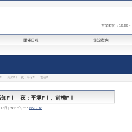
街
営業時間：10:0
開催日程
施設案内
山FⅠ、高知FⅠ 夜：平塚FⅠ、前橋FⅡ
高知FⅠ 夜：平塚FⅠ、前橋FⅡ
月12日
カテゴリー :
お知らせ