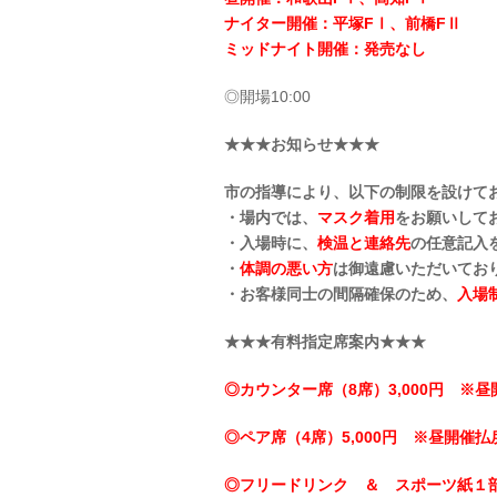
ナイター開催：平塚FⅠ、前橋FⅡ
ミッドナイト開催：発売なし
◎開場10:00
★★★お知らせ★★★
市の指導により、以下の制限を設けて
・場内では、
マスク着用
をお願いして
・入場時に、
検温と連絡先
の任意記入
・
体調の悪い方
は御遠慮いただいてお
・お客様同士の間隔確保のため、
入場
★★★有料指定席案内★★★
◎カウンター席（8席）3,000円 ※昼
◎ペア席（4席）5,000円 ※昼開催払戻
◎フリードリンク ＆ スポーツ紙１