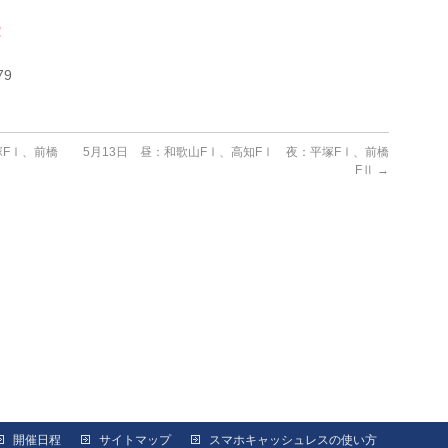
！
79
塚FⅠ、前橋
5月13日 昼：和歌山FⅠ、高知FⅠ 夜：平塚FⅠ、前橋
FⅡ
→
開催日程
サイトマップ
スマホキャッシュレスの使い方