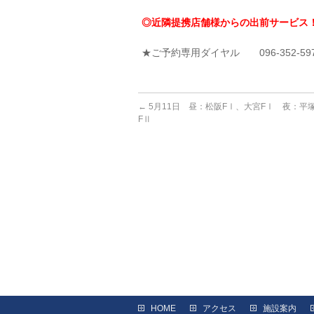
◎近隣提携店舗様からの出前サービス
★ご予約専用ダイヤル 096-352-59
←
5月11日 昼：松阪FⅠ、大宮FⅠ 夜：平
FⅡ
HOME
アクセス
施設案内