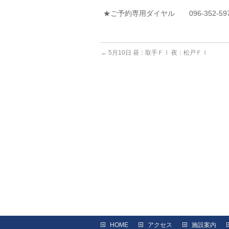
★ご予約専用ダイヤル 096-352-59
←
5月10日 昼：取手ＦⅠ 夜：松戸ＦⅠ
HOME
アクセス
施設案内