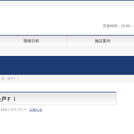
街
営業時間：10:0
開催日程
施設案内
Ⅰ 夜：松戸ＦⅠ
松戸ＦⅠ
月11日
カテゴリー :
お知らせ