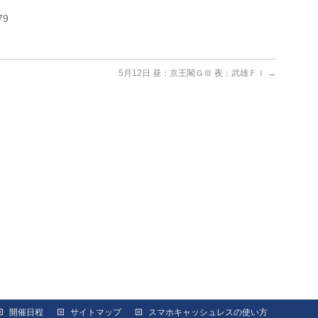
79
5月12日 昼：京王閣ＧⅢ 夜：武雄ＦⅠ
→
開催日程
サイトマップ
スマホキャッシュレスの使い方