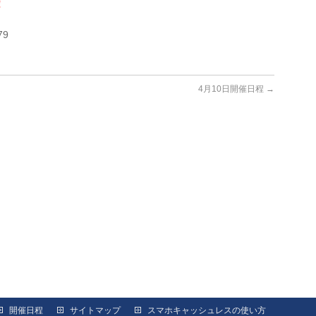
！
79
4月10日開催日程
→
開催日程
サイトマップ
スマホキャッシュレスの使い方