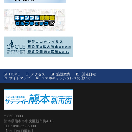
HOME
アクセス
施設案内
開催日程
サイトマップ
スマホキャッシュレスの使い方
〒860-0803
熊本県熊本市中央区新市街4-13
TEL : 096-352-6000
【360日毎日開催】