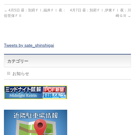
←
4月5日 昼：別府ＦⅠ,福井ＦⅠ 夜：
4月7日 昼：別府ＦⅠ,伊東ＦⅠ 夜：川
佐世保ＦⅡ
崎ＧⅢ
→
Tweets by sate_shinshigai
カテゴリー
お知らせ