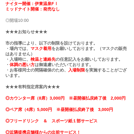
ナイター開催：伊東温泉FⅠ
ミッドナイト開催：発売なし
◎開場10:00
★★★お知らせ★★★
市の指導により、以下の制限を設けております。
・場内では、
マスク着用
をお願いしております。（マスクの販売
はありません）
・入場時に、
検温と連絡先
の任意記入をお願いしております。
・
体調の悪い方
は御遠慮いただいております。
・お客様同士の間隔確保のため、
入場制限
を実施することがござ
います。
★★★有料指定席案内★★★
◎カウンター席（8席）3,000円 ※昼開催払戻終了後 2,000円
◎ペア席（4席）5,000円 ※昼開催払戻終了後 3,000円
◎フリードリンク ＆ スポーツ紙１部サービス
◎近隣提携店舗様からの出前サービス！