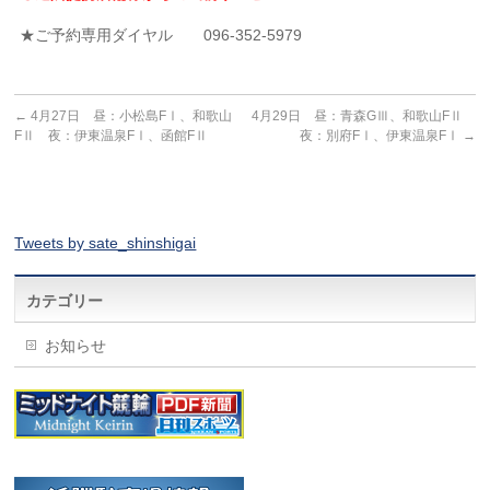
★ご予約専用ダイヤル 096-352-5979
←
4月27日 昼：小松島FⅠ、和歌山
4月29日 昼：青森GⅢ、和歌山FⅡ
FⅡ 夜：伊東温泉FⅠ、函館FⅡ
夜：別府FⅠ、伊東温泉FⅠ
→
Tweets by sate_shinshigai
カテゴリー
お知らせ