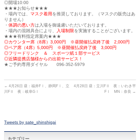
◎開場10:00
★★★お知らせ★★★
・場内では、
マスク着用
を推奨しております。（マスクの販売はあ
りません）
・
体調の悪い方
は入場を御遠慮いただいております。
・場内の混雑具合により、
入場制限
を実施することがございます。
★★★有料指定席案内★★★
◎カウンター席（8席）3,000円 ※昼開催払戻終了後 2,000円
◎ペア席（4席）5,000円 ※昼開催払戻終了後 3,000円
◎フリードリンク ＆ スポーツ紙１部サービス
◎近隣提携店舗様からの出前サービス！
★ご予約専用ダイヤル 096-352-5979
←
4月26日 昼：福井FⅠ、静岡FⅠ、立
4月28日 昼：立川FⅡ 夜：いわき平
川FⅡ 夜：岐阜GⅠ
FⅠ MN：奈良
→
Tweets by sate_shinshigai
カテゴリー