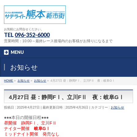
お気軽にお問合せください。
TEL
096-352-6000
営業時間：10:00～最終レース後場内のお客様がお帰りになるまで
MENU
お知らせ
HOME
»
お知らせ
»
お知らせ
»
4月27日 昼：静岡FⅠ、立川FⅡ 夜：岐阜GⅠ
4月27日 昼：静岡FⅠ、立川FⅡ 夜：岐阜GⅠ
投稿日 : 2025年4月27日
最終更新日時 : 2025年4月26日
カテゴリー :
お知らせ
●●●本日の開催日程●●●
昼開催 静岡FⅠ、立川FⅡ
ナイター開催
岐阜GⅠ
ミッドナイト開催 発売なし