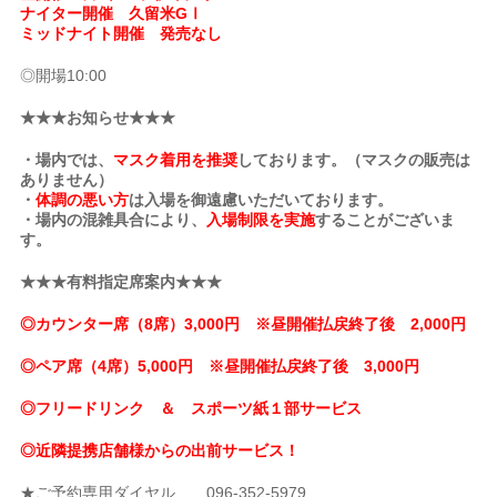
ナイター開催 久留米GⅠ
ミッドナイト開催 発売なし
◎開場10:00
★★★お知らせ★★★
・場内では、
マスク着用を推奨
しております。（マスクの販売は
ありません）
・
体調の悪い方
は入場を御遠慮いただいております。
・場内の混雑具合により、
入場制限を実施
することがございま
す。
★★★有料指定席案内★★★
◎カウンター席（8席）3,000円 ※昼開催払戻終了後 2,000円
◎ペア席（4席）5,000円 ※昼開催払戻終了後 3,000円
◎フリードリンク ＆ スポーツ紙１部サービス
◎近隣提携店舗様からの出前サービス！
★ご予約専用ダイヤル 096-352-5979