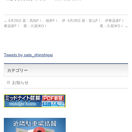
←
4月26日 昼：高知FⅠ、福井FⅠ、伊
4月28日 昼：富山FⅠ、伊東温泉FⅠ
東温泉FⅠ 夜：久留米GⅠ
夜：久留米GⅠ
→
Tweets by sate_shinshigai
カテゴリー
お知らせ