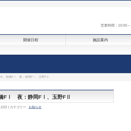
街
営業時間：10:0
開催日程
施設案内
GⅢ、前橋FⅠ 夜：静岡FⅠ、玉野FⅡ
前橋FⅠ 夜：静岡FⅠ、玉野FⅡ
月22日
カテゴリー :
お知らせ