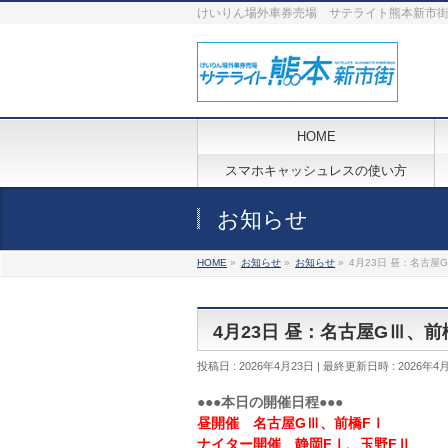
けいりん場外車券売場 サテライト熊本新市
HOME
スマホキャッシュレスの使い方
お知らせ
HOME
»
お知らせ
»
お知らせ
»
4月23日 昼：名古屋
4月23日 昼：名古屋GⅢ、
投稿日 : 2026年4月23日
最終更新日時 : 2026年4
●●●本日の開催日程●●●
昼開催 名古屋GⅢ、前橋FⅠ
ナイター開催 静岡FⅠ、玉野FⅡ