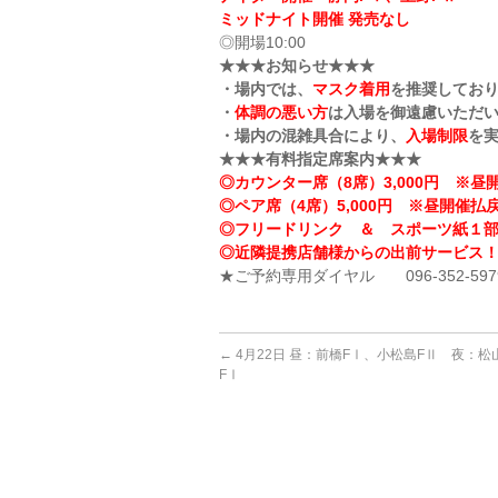
ミッドナイト開催 発売なし
◎開場10:00
★★★お知らせ★★★
・場内では、
マスク着用
を推奨してお
・
体調の悪い方
は入場を御遠慮いただ
・場内の混雑具合により、
入場制限
を
★★★有料指定席案内★★★
◎カウンター席（8席）3,000円 ※昼開
◎ペア席（4席）5,000円 ※昼開催払戻
◎フリードリンク ＆ スポーツ紙１
◎近隣提携店舗様からの出前サービス
★ご予約専用ダイヤル 096-352-597
←
4月22日 昼：前橋FⅠ、小松島FⅡ 夜：松
FⅠ