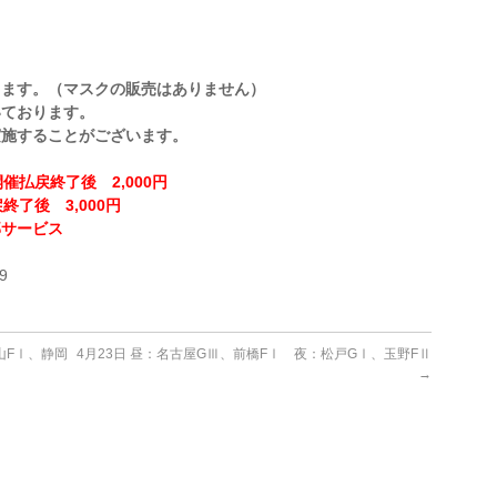
ります。（マスクの販売はありません）
いております。
実施することがございます。
催払戻終了後 2,000円
終了後 3,000円
部サービス
！
9
山FⅠ、静岡
4月23日 昼：名古屋GⅢ、前橋FⅠ 夜：松戸GⅠ、玉野FⅡ
→