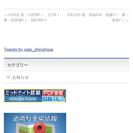
←
4月9日 昼：小田原FⅠ、立川FⅠ
4月12日 昼：高知GⅢ、松阪FⅠ 夜：
夜：佐世保FⅠ、四日市FⅡ
奈良FⅠ
→
Tweets by sate_shinshigai
カテゴリー
お知らせ