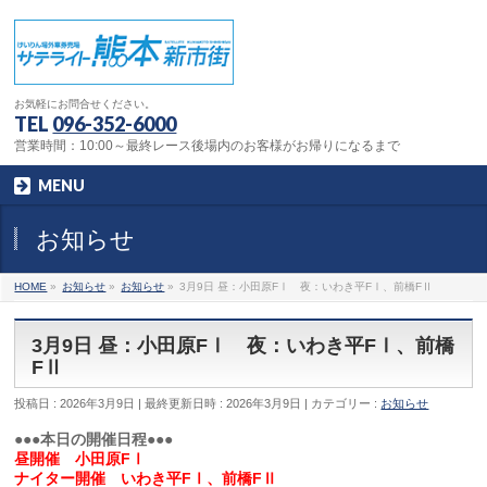
お気軽にお問合せください。
TEL
096-352-6000
営業時間：10:00～最終レース後場内のお客様がお帰りになるまで
MENU
お知らせ
HOME
»
お知らせ
»
お知らせ
»
3月9日 昼：小田原FⅠ 夜：いわき平FⅠ、前橋FⅡ
3月9日 昼：小田原FⅠ 夜：いわき平FⅠ、前橋
FⅡ
投稿日 : 2026年3月9日
最終更新日時 : 2026年3月9日
カテゴリー :
お知らせ
●●●本日の開催日程●●●
昼開催 小田原FⅠ
ナイター開催 いわき平FⅠ、前橋FⅡ