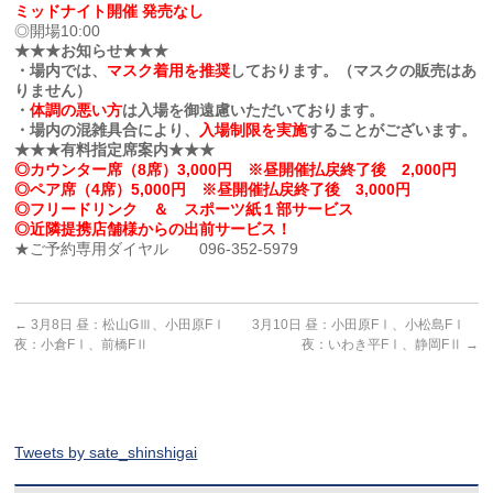
ミッドナイト開催 発売なし
◎開場10:00
★★★お知らせ★★★
・場内では、
マスク着用を推奨
しております。（マスクの販売はあ
りません）
・
体調の悪い方
は入場を御遠慮いただいております。
・場内の混雑具合により、
入場制限を実施
することがございます。
★★★有料指定席案内★★★
◎カウンター席（8席）3,000円 ※昼開催払戻終了後 2,000円
◎ペア席（4席）5,000円 ※昼開催払戻終了後 3,000円
◎フリードリンク ＆ スポーツ紙１部サービス
◎近隣提携店舗様からの出前サービス！
★ご予約専用ダイヤル 096-352-5979
←
3月8日 昼：松山GⅢ、小田原FⅠ
3月10日 昼：小田原FⅠ、小松島FⅠ
夜：小倉FⅠ、前橋FⅡ
夜：いわき平FⅠ、静岡FⅡ
→
Tweets by sate_shinshigai