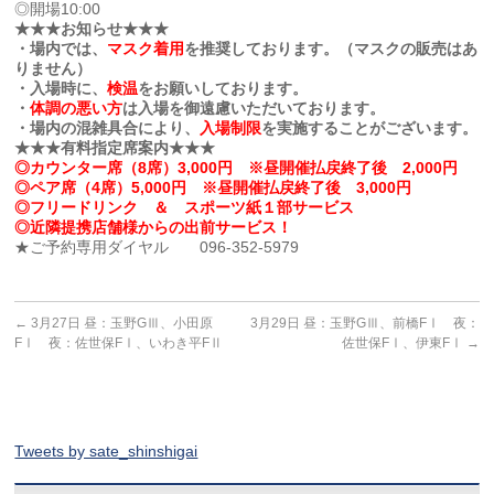
◎開場10:00
★★★お知らせ★★★
・場内では、
マスク着用
を推奨しております。（マスクの販売はあ
りません）
・入場時に、
検温
をお願いしております。
・
体調の悪い方
は入場を御遠慮いただいております。
・場内の混雑具合により、
入場制限
を実施することがございます。
★★★有料指定席案内★★★
◎カウンター席（8席）3,000円 ※昼開催払戻終了後 2,000円
◎ペア席（4席）5,000円 ※昼開催払戻終了後 3,000円
◎フリードリンク ＆ スポーツ紙１部サービス
◎近隣提携店舗様からの出前サービス！
★ご予約専用ダイヤル 096-352-5979
←
3月27日 昼：玉野GⅢ、小田原
3月29日 昼：玉野GⅢ、前橋FⅠ 夜：
FⅠ 夜：佐世保FⅠ、いわき平FⅡ
佐世保FⅠ、伊東FⅠ
→
Tweets by sate_shinshigai