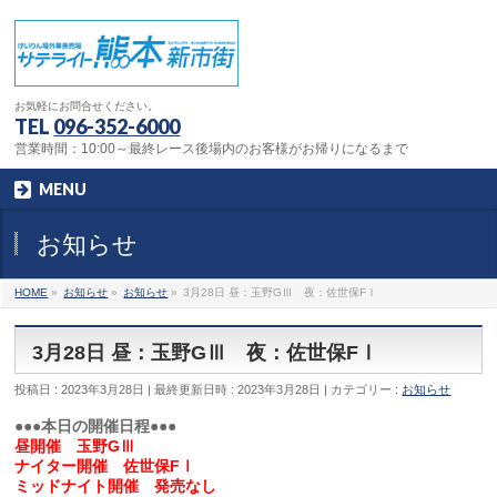
お気軽にお問合せください。
TEL
096-352-6000
営業時間：10:00～最終レース後場内のお客様がお帰りになるまで
MENU
お知らせ
HOME
»
お知らせ
»
お知らせ
»
3月28日 昼：玉野GⅢ 夜：佐世保FⅠ
3月28日 昼：玉野GⅢ 夜：佐世保FⅠ
投稿日 : 2023年3月28日
最終更新日時 : 2023年3月28日
カテゴリー :
お知らせ
●●●本日の開催日程●●●
昼開催 玉野GⅢ
ナイター開催 佐世保FⅠ
ミッドナイト開催 発売なし