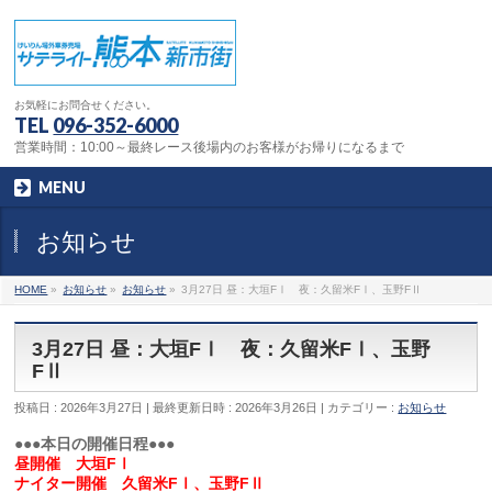
お気軽にお問合せください。
TEL
096-352-6000
営業時間：10:00～最終レース後場内のお客様がお帰りになるまで
MENU
お知らせ
HOME
»
お知らせ
»
お知らせ
»
3月27日 昼：大垣FⅠ 夜：久留米FⅠ、玉野FⅡ
3月27日 昼：大垣FⅠ 夜：久留米FⅠ、玉野
FⅡ
投稿日 : 2026年3月27日
最終更新日時 : 2026年3月26日
カテゴリー :
お知らせ
●●●本日の開催日程●●●
昼開催 大垣FⅠ
ナイター開催 久留米FⅠ、玉野FⅡ