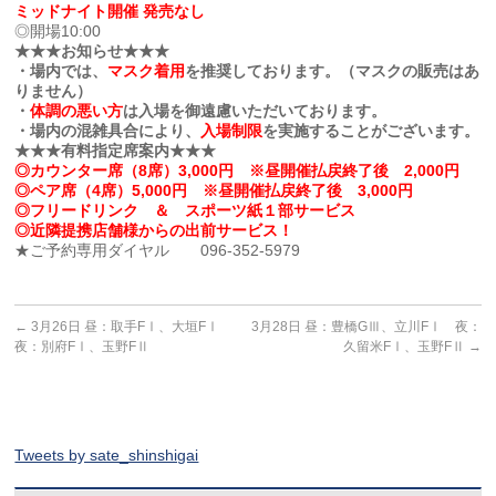
ミッドナイト開催 発売なし
◎開場10:00
★★★お知らせ★★★
・場内では、
マスク着用
を推奨しております。（マスクの販売はあ
りません）
・
体調の悪い方
は入場を御遠慮いただいております。
・場内の混雑具合により、
入場制限
を実施することがございます。
★★★有料指定席案内★★★
◎カウンター席（8席）3,000円 ※昼開催払戻終了後 2,000円
◎ペア席（4席）5,000円 ※昼開催払戻終了後 3,000円
◎フリードリンク ＆ スポーツ紙１部サービス
◎近隣提携店舗様からの出前サービス！
★ご予約専用ダイヤル 096-352-5979
←
3月26日 昼：取手FⅠ、大垣FⅠ
3月28日 昼：豊橋GⅢ、立川FⅠ 夜：
夜：別府FⅠ、玉野FⅡ
久留米FⅠ、玉野FⅡ
→
Tweets by sate_shinshigai