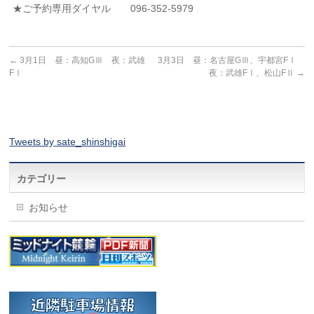
★ご予約専用ダイヤル 096-352-5979
←
3月1日 昼：高知GⅢ 夜：武雄
3月3日 昼：名古屋GⅢ、宇都宮FⅠ
FⅠ
夜：武雄FⅠ、松山FⅡ
→
Tweets by sate_shinshigai
カテゴリー
お知らせ