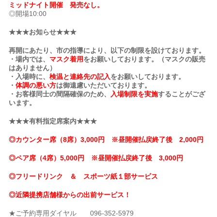
ミッドナイト開催 発売なし。
◎開場10:00
★★★お知らせ★★★
再開にあたり、市の指導により、以下の制限を設けております。
・場内では、
マスク着用
をお願いしております。（マスクの販売
はありません）
・入場時に、
検温と連絡先の記入
をお願いしております。
・
体調の悪い方
は御遠慮いただいております。
・お客様同士の間隔確保のため、
入場制限を実施
することがござ
います。
★★★有料指定席案内★★★
◎カウンター席（8席）3,000円 ※昼開催払戻終了後 2,000円
◎ペア席（4席）5,000円 ※昼開催払戻終了後 3,000円
◎フリードリンク ＆ スポーツ紙１部サービス
◎近隣提携店舗様からの出前サービス！
★ご予約専用ダイヤル 096-352-5979