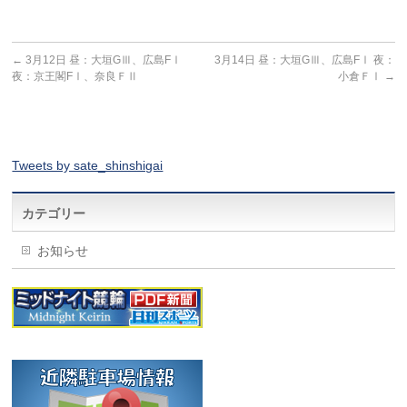
←
3月12日 昼：大垣GⅢ、広島FⅠ
3月14日 昼：大垣GⅢ、広島FⅠ 夜：
夜：京王閣FⅠ、奈良ＦⅡ
小倉ＦⅠ
→
Tweets by sate_shinshigai
カテゴリー
お知らせ