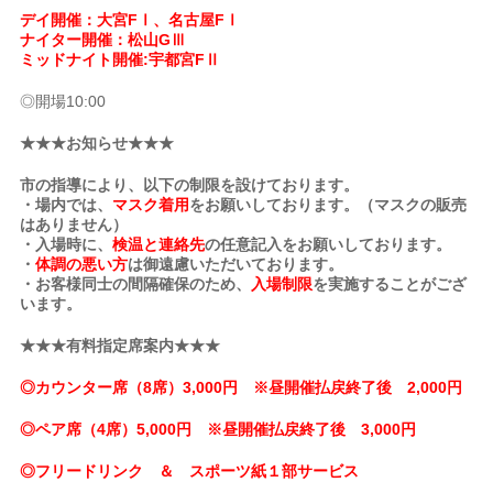
デイ開催：大宮FⅠ、名古屋FⅠ
ナイター開催：松山GⅢ
ミッドナイト開催:宇都宮FⅡ
◎開場10:00
★★★お知らせ★★★
市の指導により、以下の制限を設けております。
・場内では、
マスク着用
をお願いしております。（マスクの販売
はありません）
・入場時に、
検温と連絡先
の任意記入をお願いしております。
・
体調の悪い方
は御遠慮いただいております。
・お客様同士の間隔確保のため、
入場制限
を実施することがござ
います。
★★★有料指定席案内★★★
◎カウンター席（8席）3,000円 ※昼開催払戻終了後 2,000円
◎ペア席（4席）5,000円 ※昼開催払戻終了後 3,000円
◎フリードリンク ＆ スポーツ紙１部サービス