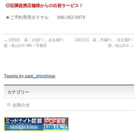
◎近隣提携店舗様からの出前サービス！
★ご予約専用ダイヤル 096-352-5979
←
3月9日 昼：大宮FⅠ、名古屋FⅠ
3月11日 昼：平塚FⅠ、名古屋FⅠ
夜：松山GⅢ MN：宇都宮
夜：松山GⅢ
→
Tweets by sate_shinshigai
カテゴリー
お知らせ