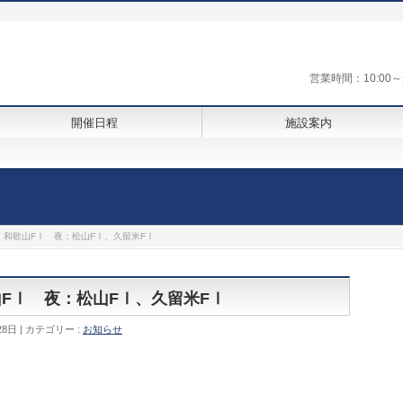
街
営業時間：10:0
開催日程
施設案内
Ⅲ、和歌山FⅠ 夜：松山FⅠ、久留米FⅠ
山FⅠ 夜：松山FⅠ、久留米FⅠ
28日
カテゴリー :
お知らせ