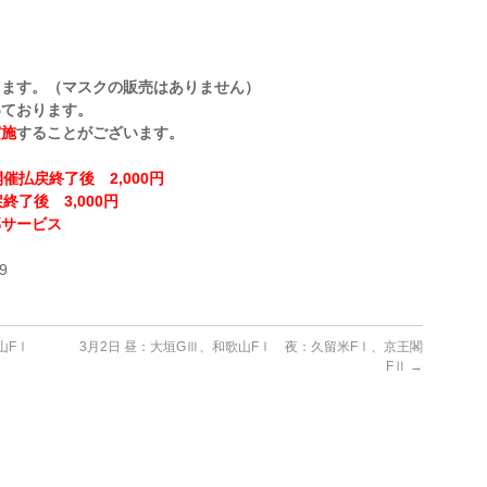
ります。（マスクの販売はありません）
いております。
実施
することがございます。
催払戻終了後 2,000円
終了後 3,000円
部サービス
！
9
山FⅠ
3月2日 昼：大垣GⅢ、和歌山FⅠ 夜：久留米FⅠ、京王閣
FⅡ
→