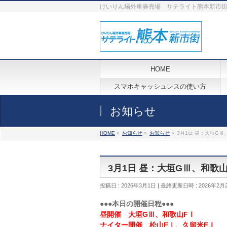
けいりん場外車券売場 サテライト熊本新市
HOME
スマホキャッシュレスの使い方
お知らせ
HOME
»
お知らせ
»
お知らせ
»
3月1日 昼：大垣G
3月1日 昼：大垣GⅢ、和歌
投稿日 : 2026年3月1日
最終更新日時 : 2026年2月
●●●本日の開催日程●●●
昼開催 大垣GⅢ、和歌山FⅠ
ナイター開催 松山FⅠ、久留米FⅠ