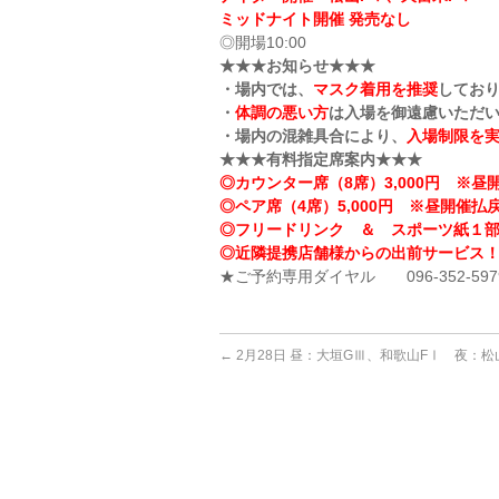
ミッドナイト開催 発売なし
◎開場10:00
★★★お知らせ★★★
・場内では、
マスク着用を推奨
してお
・
体調の悪い方
は入場を御遠慮いただ
・場内の混雑具合により、
入場制限を
★★★有料指定席案内★★★
◎カウンター席（8席）3,000円 ※昼開
◎ペア席（4席）5,000円 ※昼開催払戻
◎フリードリンク ＆ スポーツ紙１
◎近隣提携店舗様からの出前サービス
★ご予約専用ダイヤル 096-352-597
←
2月28日 昼：大垣GⅢ、和歌山FⅠ 夜：松