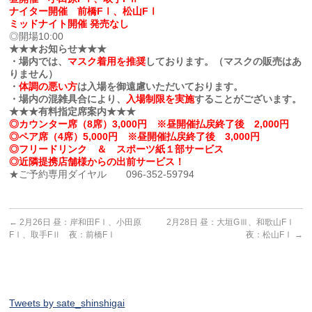
ナイター開催 前橋FⅠ、松山FⅠ
ミッドナイト開催 発売なし
◎開場10:00
★★★お知らせ★★★
・場内では、
マスク着用を推奨
しております。（マスクの販売はあ
りません）
・
体調の悪い方
は入場を御遠慮いただいております。
・場内の混雑具合により、
入場制限を実施
することがございます。
★★★有料指定席案内★★★
◎カウンター席（8席）3,000円 ※昼開催払戻終了後 2,000円
◎ペア席（4席）5,000円 ※昼開催払戻終了後 3,000円
◎フリードリンク ＆ スポーツ紙１部サービス
◎近隣提携店舗様からの出前サービス！
★ご予約専用ダイヤル 096-352-59794
←
2月26日 昼：岸和田FⅠ、小田原
2月28日 昼：大垣GⅢ、和歌山FⅠ
FⅠ、取手FⅡ 夜：前橋FⅠ
夜：松山FⅠ
→
Tweets by sate_shinshigai