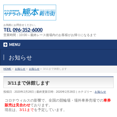
お気軽にお問合せください。
TEL
096-352-6000
営業時間：10:00～最終レース後場内のお客様がお帰りになるまで
MENU
お知らせ
HOME
»
お知らせ
»
お知らせ
»
3/11まで休館します
3/11まで休館します
投稿日 : 2020年2月28日
最終更新日時 : 2020年2月28日
カテゴリー :
お知らせ
コロナウィルスの影響で、全国の競輪場・場外車券売場での
車券
販売は見合わせ
ております。
現在は、
3/11まで
を予定しています。