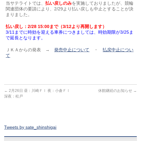
当サテライトでは、
払い戻しのみ
を実施しておりましたが、競輪
関連団体の要請により、2/29より払い戻しも中止とすることが決
まりました。
払い戻し：2/28 15:00まで（3/12より再開します）
3/11までに時効を迎える車券につきましては、時効期限が3/25ま
で延長となります。
ＪＫＡからの発表 →
発売中止について
・
払戻中止につい
て
←
2月26日 昼：川崎ＦⅠ 夜：小倉ＦⅠ
休館継続のお知らせ
→
深夜：松戸
Tweets by sate_shinshigai