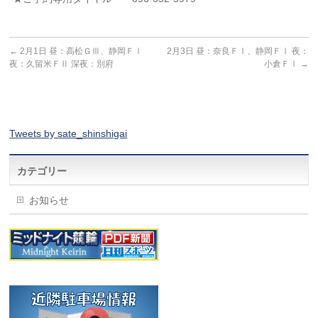
←
2月1日 昼：高松ＧⅢ、静岡ＦⅠ
2月3日 昼：奈良ＦⅠ、静岡ＦⅠ 夜：
夜：久留米ＦⅡ 深夜：別府
小倉ＦⅠ
→
Tweets by sate_shinshigai
カテゴリー
お知らせ