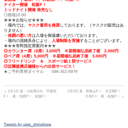
ナイター開催 松阪FⅠ
ミッドナイト開催 発売なし
◎開場10:00
★★★お知らせ★★★
・場内では、
マスク着用を推奨
しております。（マスクの販売はあ
りません）
・
体調の悪い方
は入場を御遠慮いただいております。
・場内の混雑具合により、
入場制限を実施
することがございます。
★★★有料指定席案内★★★
◎カウンター席（8席）3,000円 ※昼開催払戻終了後 2,000円
◎ペア席（4席）5,000円 ※昼開催払戻終了後 3,000円
◎フリードリンク ＆ スポーツ紙１部サービス
◎近隣提携店舗様からの出前サービス！
★ご予約専用ダイヤル 096-352-5979
←
2月1日 昼：小松島GⅢ、宇都宮
2月3日 昼：和歌山FⅠ、京王閣FⅠ、
FⅠ 夜：別府FⅠ、松阪FⅠ
大垣FⅡ 夜：松阪FⅠ
→
Tweets by sate_shinshigai