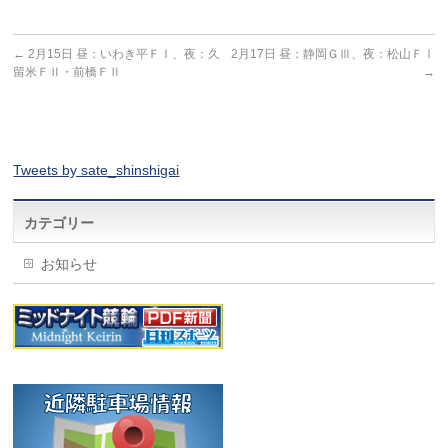
←
2月15日 昼：いわき平ＦⅠ、夜：久
2月17日 昼：静岡ＧⅢ、夜：松山ＦⅠ
留米ＦⅡ・前橋ＦⅡ
→
Tweets by sate_shinshigai
カテゴリー
お知らせ