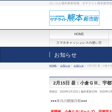
けいりん場外車券売場 サテライト熊本新市
HOME
スマホキャッシュレスの使い方
お知らせ
HOME
»
お知らせ
»
お知らせ
»
2月15日 昼：小倉Ｇ
2月15日 昼：小倉ＧⅢ、宇
投稿日 : 2020年2月15日
最終更新日時 : 2020年2
●●●本日の開催日程●●●
昼開催 小倉ＧⅢ(ガールズ)、宇都宮