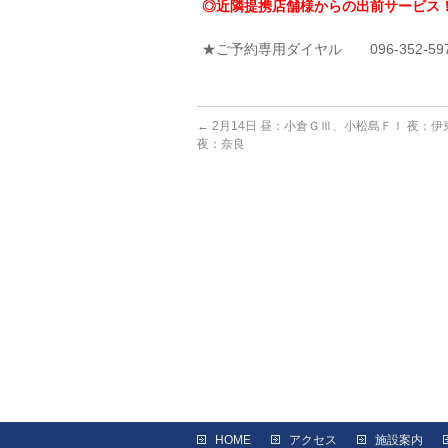
◎近隣提携店舗様からの出前サービス
★ご予約専用ダイヤル 096-352-59
←
2月14日 昼：小倉ＧⅢ、小松島ＦⅠ 夜：伊
夜：奈良
HOME
アクセス
施設案内