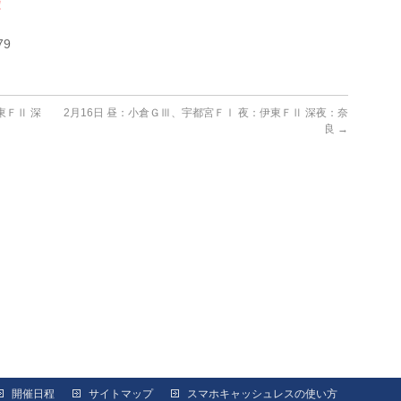
！
79
東ＦⅡ 深
2月16日 昼：小倉ＧⅢ、宇都宮ＦⅠ 夜：伊東ＦⅡ 深夜：奈
良
→
開催日程
サイトマップ
スマホキャッシュレスの使い方