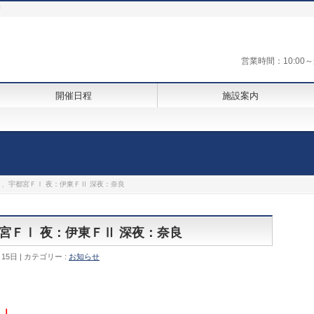
街
営業時間：10:0
開催日程
施設案内
Ⅲ、宇都宮ＦⅠ 夜：伊東ＦⅡ 深夜：奈良
都宮ＦⅠ 夜：伊東ＦⅡ 深夜：奈良
月15日
カテゴリー :
お知らせ
ＦⅠ