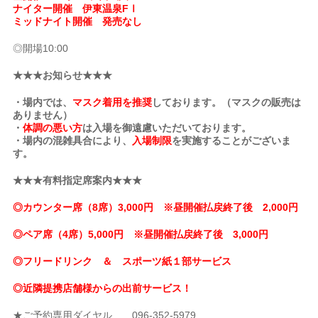
ナイター開催 伊東温泉FⅠ
ミッドナイト開催 発売なし
◎開場10:00
★★★お知らせ★★★
・場内では、
マスク着用を推奨
しております。（マスクの販売は
ありません）
・
体調の悪い方
は入場を御遠慮いただいております。
・場内の混雑具合により、
入場制限
を実施することがございま
す。
★★★有料指定席案内★★★
◎カウンター席（8席）3,000円 ※昼開催払戻終了後 2,000円
◎ペア席（4席）5,000円 ※昼開催払戻終了後 3,000円
◎フリードリンク ＆ スポーツ紙１部サービス
◎近隣提携店舗様からの出前サービス！
★ご予約専用ダイヤル 096-352-5979