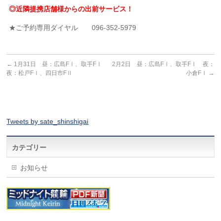
◎近隣提携店舗様からの出前サービス！
★ご予約専用ダイヤル 096-352-5979
←
1月31日 昼：広島FⅠ、取手FⅠ
2月2日 昼：広島FⅠ、取手FⅠ 夜：
夜：松戸FⅠ、四日市FⅡ
小倉FⅠ
→
Tweets by sate_shinshigai
カテゴリー
お知らせ