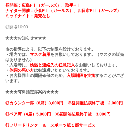
昼開催：広島FⅠ（ガールズ）、取手FⅠ
ナイター開催：小倉FⅠ（ガールズ）、四日市FⅡ（ガールズ）
ミッドナイト：発売なし
◎開場10:00
★★★お知らせ★★★
市の指導により、以下の制限を設けております。
・場内では、
マスク着用
をお願いしております。（マスクの販売
はありません）
・入場時に、
検温と連絡先の任意記入
をお願いしております。
・
体調の悪い方
は御遠慮いただいております。
・お客様同士の間隔確保のため、
入場制限を実施
することがござ
います。
★★★有料指定席案内★★★
◎カウンター席（8席）3,000円 ※昼開催払戻終了後 2,000円
◎ペア席（4席）5,000円 ※昼開催払戻終了後 3,000円
◎フリードリンク ＆ スポーツ紙１部サービス