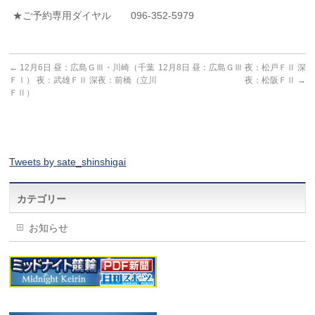
★ご予約専用ダイヤル 096-352-5979
←
12月6日 昼：広島ＧⅢ・川崎（千葉
12月8日 昼：広島ＧⅢ 夜：松戸ＦⅡ 深
ＦⅠ） 夜：武雄ＦⅡ 深夜：前橋（立川
夜：松阪ＦⅡ
→
ＦⅡ）
Tweets by sate_shinshigai
カテゴリー
お知らせ